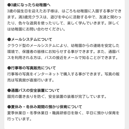
イ
●3歳になったら幼稚園へ
ド
3歳の誕生日を迎えたお子様は、はごろも幼稚園に入園する事ができ
バ
ー
ます。満3歳児クラスは、遊びを中心に活動する中で、友達と関わっ
ウ
たり、色々な遊具を使ったりして、楽しく学んでいきます。詳しく
ィ
は幼稚園にお問い合わせください。
ジ
ェ
●メールシステムについて
ッ
クラウド型のメールシステムにより、幼稚園からの連絡を安定した
ト
環境で、保護者の皆様にお知らせする事ができます。また、通園バ
エ
スを利用される方は、バスの接近をメールで知ることができます。
リ
ア
●行事等の写真販売について
行事等の写真をインターネットで購入する事ができます。写真の販
売は写真館が直接行います。
●通園バスの安全装置について
園児の置き去りを防ぐ、安全装置の装着が完了しています。
●夏休み・冬休み期間の預かり保育について
夏季休業日・冬季休業日・職員研修日を除く、平日に預かり保育を
行っています。