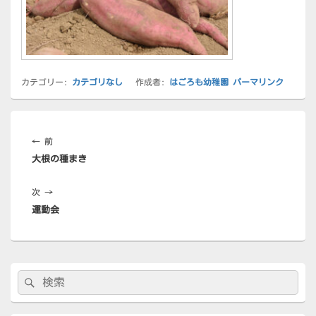
カテゴリー:
カテゴリなし
作成者:
はごろも幼稚園
パーマリンク
投
稿
前
←
前
ナ
大根の種まき
の
ビ
投
ゲ
次
次
→
稿:
ー
運動会
の
シ
投
ョ
稿:
ン
メ
検
検
イ
索:
ン
索
サ