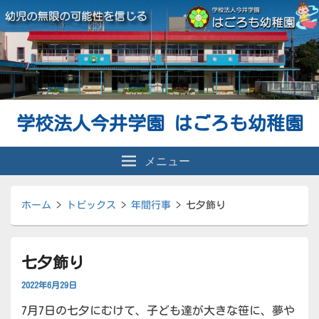
学校法人今井学園 はごろも幼稚園
メニュー
ホーム
>
トピックス
>
年間行事
>
七夕飾り
七夕飾り
2022年6月29日
7月7日の七夕にむけて、子ども達が大きな笹に、夢や