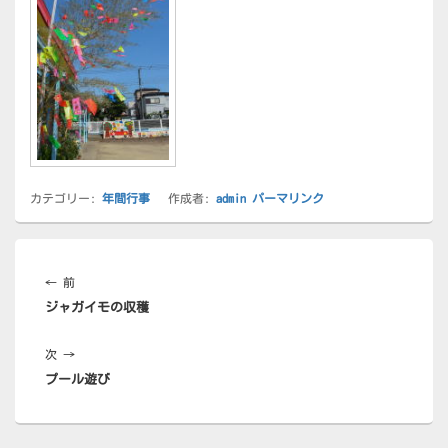
カテゴリー:
年間行事
作成者:
admin
パーマリンク
投
稿
前
←
前
ナ
ジャガイモの収穫
の
ビ
投
ゲ
次
次
→
稿:
ー
プール遊び
の
シ
投
ョ
稿:
ン