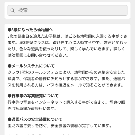
メ
検
検
イ
索:
ン
索
サ
イ
●3歳になったら幼稚園へ
ド
3歳の誕生日を迎えたお子様は、はごろも幼稚園に入園する事ができ
バ
ー
ます。満3歳児クラスは、遊びを中心に活動する中で、友達と関わっ
ウ
たり、色々な遊具を使ったりして、楽しく学んでいきます。詳しく
ィ
は幼稚園にお問い合わせください。
ジ
ェ
●メールシステムについて
ッ
クラウド型のメールシステムにより、幼稚園からの連絡を安定した
ト
環境で、保護者の皆様にお知らせする事ができます。また、通園バ
エ
スを利用される方は、バスの接近をメールで知ることができます。
リ
ア
●行事等の写真販売について
行事等の写真をインターネットで購入する事ができます。写真の販
売は写真館が直接行います。
●通園バスの安全装置について
園児の置き去りを防ぐ、安全装置の装着が完了しています。