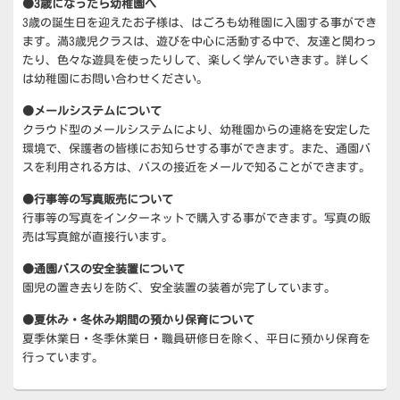
●3歳になったら幼稚園へ
ド
3歳の誕生日を迎えたお子様は、はごろも幼稚園に入園する事ができ
バ
ー
ます。満3歳児クラスは、遊びを中心に活動する中で、友達と関わっ
ウ
たり、色々な遊具を使ったりして、楽しく学んでいきます。詳しく
ィ
は幼稚園にお問い合わせください。
ジ
ェ
●メールシステムについて
ッ
クラウド型のメールシステムにより、幼稚園からの連絡を安定した
ト
環境で、保護者の皆様にお知らせする事ができます。また、通園バ
エ
スを利用される方は、バスの接近をメールで知ることができます。
リ
ア
●行事等の写真販売について
行事等の写真をインターネットで購入する事ができます。写真の販
売は写真館が直接行います。
●通園バスの安全装置について
園児の置き去りを防ぐ、安全装置の装着が完了しています。
●夏休み・冬休み期間の預かり保育について
夏季休業日・冬季休業日・職員研修日を除く、平日に預かり保育を
行っています。