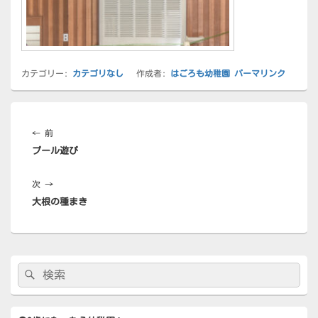
カテゴリー:
カテゴリなし
作成者:
はごろも幼稚園
パーマリンク
投
稿
前
←
前
ナ
プール遊び
の
ビ
投
ゲ
次
次
→
稿:
ー
大根の種まき
の
シ
投
ョ
稿:
ン
メ
検
検
イ
索:
ン
索
サ
イ