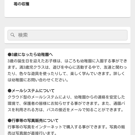
ー
苺の収穫
の
シ
投
ョ
稿:
ン
メ
検
検
イ
索:
ン
索
サ
イ
●3歳になったら幼稚園へ
ド
3歳の誕生日を迎えたお子様は、はごろも幼稚園に入園する事ができ
バ
ー
ます。満3歳児クラスは、遊びを中心に活動する中で、友達と関わっ
ウ
たり、色々な遊具を使ったりして、楽しく学んでいきます。詳しく
ィ
は幼稚園にお問い合わせください。
ジ
ェ
●メールシステムについて
ッ
クラウド型のメールシステムにより、幼稚園からの連絡を安定した
ト
環境で、保護者の皆様にお知らせする事ができます。また、通園バ
エ
スを利用される方は、バスの接近をメールで知ることができます。
リ
ア
●行事等の写真販売について
行事等の写真をインターネットで購入する事ができます。写真の販
売は写真館が直接行います。