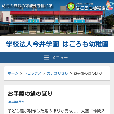
学校法人今井学園 はごろも幼稚園
メニュー
ホーム
>
トピックス
>
カテゴリなし
>
お手製の鯉のぼり
お手製の鯉のぼり
2024年4月25日
子ども達が製作した鯉のぼりが完成し、大空に仲間入