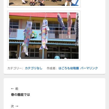
カテゴリー:
カテゴリなし
作成者:
はごろも幼稚園
パーマリンク
投
稿
前
←
前
ナ
春の園庭では
の
ビ
投
ゲ
次
次
→
稿: