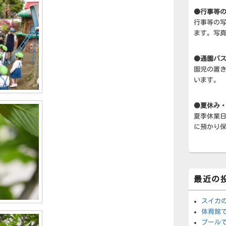
●行事等
行事等の
ます。写
●通園バ
園児の置
います。
●夏休み
夏季休業
に預かり
最近の
スイカ
体育館
プール