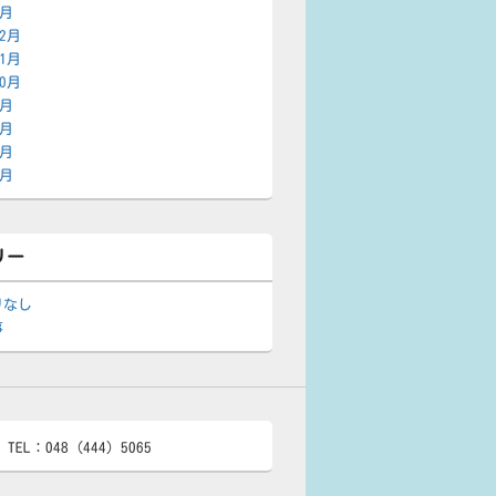
1月
12月
11月
10月
9月
8月
7月
6月
リー
リなし
事
L：048（444）5065