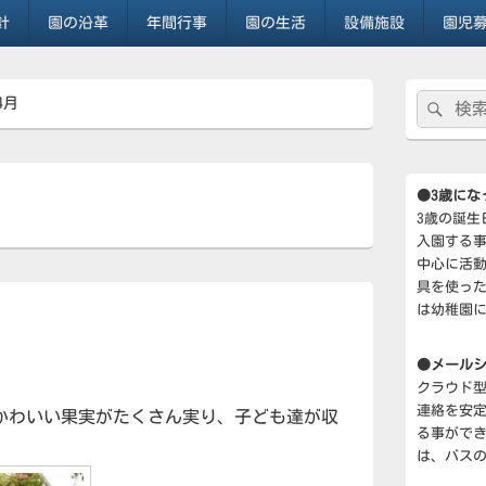
針
園の沿革
年間行事
園の生活
設備施設
園児
メ
検
検
4月
イ
索:
ン
索
サ
イ
ド
●3歳にな
バ
3歳の誕生
ー
入園する事
ウ
ィ
中心に活
ジ
具を使っ
ェ
は幼稚園
ッ
ト
エ
●メール
リ
クラウド
ア
連絡を安
かわいい果実がたくさん実り、子ども達が収
る事がで
は、バス