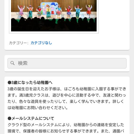
カテゴリー:
カテゴリなし
メ
検
検
イ
索:
ン
索
サ
イ
●3歳になったら幼稚園へ
ド
3歳の誕生日を迎えたお子様は、はごろも幼稚園に入園する事ができ
バ
ー
ます。満3歳児クラスは、遊びを中心に活動する中で、友達と関わっ
ウ
たり、色々な遊具を使ったりして、楽しく学んでいきます。詳しく
ィ
は幼稚園にお問い合わせください。
ジ
ェ
●メールシステムについて
ッ
クラウド型のメールシステムにより、幼稚園からの連絡を安定した
ト
環境で、保護者の皆様にお知らせする事ができます。また、通園バ
エ