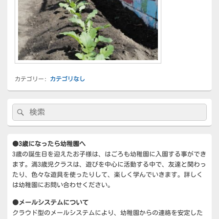
カテゴリー:
カテゴリなし
メ
検
検
イ
索:
ン
索
サ
イ
●3歳になったら幼稚園へ
ド
3歳の誕生日を迎えたお子様は、はごろも幼稚園に入園する事ができ
バ
ー
ます。満3歳児クラスは、遊びを中心に活動する中で、友達と関わっ
ウ
たり、色々な遊具を使ったりして、楽しく学んでいきます。詳しく
ィ
は幼稚園にお問い合わせください。
ジ
ェ
●メールシステムについて
ッ
クラウド型のメールシステムにより、幼稚園からの連絡を安定した
ト