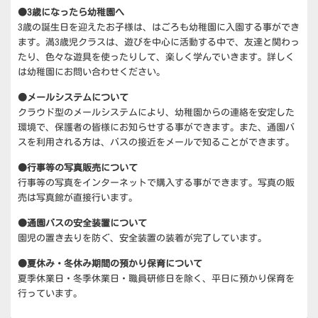
イ
●3歳になったら幼稚園へ
ド
3歳の誕生日を迎えたお子様は、はごろも幼稚園に入園する事ができ
バ
ー
ます。満3歳児クラスは、遊びを中心に活動する中で、友達と関わっ
ウ
たり、色々な遊具を使ったりして、楽しく学んでいきます。詳しく
ィ
は幼稚園にお問い合わせください。
ジ
ェ
●メールシステムについて
ッ
クラウド型のメールシステムにより、幼稚園からの連絡を安定した
ト
環境で、保護者の皆様にお知らせする事ができます。また、通園バ
エ
スを利用される方は、バスの接近をメールで知ることができます。
リ
ア
●行事等の写真販売について
行事等の写真をインターネットで購入する事ができます。写真の販
売は写真館が直接行います。
●通園バスの安全装置について
園児の置き去りを防ぐ、安全装置の装着が完了しています。
●夏休み・冬休み期間の預かり保育について
夏季休業日・冬季休業日・職員研修日を除く、平日に預かり保育を
行っています。