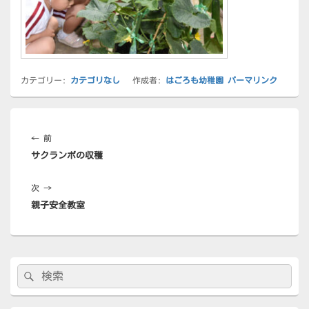
カテゴリー:
カテゴリなし
作成者:
はごろも幼稚園
パーマリンク
投
稿
前
←
前
ナ
サクランボの収穫
の
ビ
投
ゲ
次
次
→
稿:
ー
親子安全教室
の
シ
投
ョ
稿:
ン
メ
検
検
イ
索:
ン
索
サ